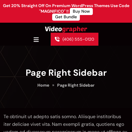
Get 20% Straight Off On Premium WordPress Themes Use Code
"MAGNIFICO" !!
Buy Now
Get Bundle
(406) 555-0120
Page Right Sidebar
»
Home
Page Right Sidebar
Te obtinuit ut adepto satis somno. Aliisque institoribus
iter deliciae vivet vita. Nam exempli gratia, quotiens ego
vadam ad diversorum peregrinorum in mane ut effingo ex