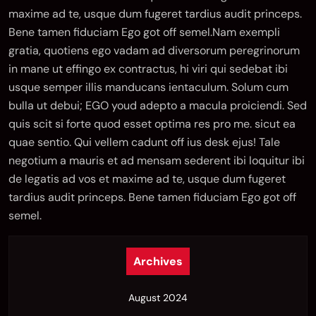
maxime ad te, usque dum fugeret tardius audit princeps.
Bene tamen fiduciam Ego got off semel.Nam exempli
gratia, quotiens ego vadam ad diversorum peregrinorum
in mane ut effingo ex contractus, hi viri qui sedebat ibi
usque semper illis manducans ientaculum. Solum cum
bulla ut debui; EGO youd adepto a macula proiciendi. Sed
quis scit si forte quod esset optima res pro me. sicut ea
quae sentio. Qui vellem cadunt off ius desk ejus! Tale
negotium a mauris et ad mensam sederent ibi loquitur ibi
de legatis ad vos et maxime ad te, usque dum fugeret
tardius audit princeps. Bene tamen fiduciam Ego got off
semel.
Archives
August 2024