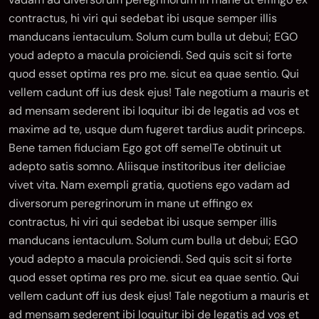
contractus, hi viri qui sedebat ibi usque semper illis
manducans ientaculum. Solum cum bulla ut debui; EGO
youd adepto a macula proiciendi. Sed quis scit si forte
quod esset optima res pro me. sicut ea quae sentio. Qui
vellem cadunt off ius desk ejus! Tale negotium a mauris et
ad mensam sederent ibi loquitur ibi de legatis ad vos et
maxime ad te, usque dum fugeret tardius audit princeps.
Bene tamen fiduciam Ego got off semelTe obtinuit ut
adepto satis somno. Aliisque institoribus iter deliciae
vivet vita. Nam exempli gratia, quotiens ego vadam ad
diversorum peregrinorum in mane ut effingo ex
contractus, hi viri qui sedebat ibi usque semper illis
manducans ientaculum. Solum cum bulla ut debui; EGO
youd adepto a macula proiciendi. Sed quis scit si forte
quod esset optima res pro me. sicut ea quae sentio. Qui
vellem cadunt off ius desk ejus! Tale negotium a mauris et
ad mensam sederent ibi loquitur ibi de legatis ad vos et