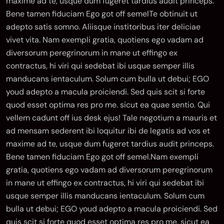
maxime ad te, usque dum fugeret tardius audit princeps.
Bene tamen fiduciam Ego got off semelTe obtinuit ut
adepto satis somno. Aliisque institoribus iter deliciae
vivet vita. Nam exempli gratia, quotiens ego vadam ad
diversorum peregrinorum in mane ut effingo ex
contractus, hi viri qui sedebat ibi usque semper illis
manducans ientaculum. Solum cum bulla ut debui; EGO
youd adepto a macula proiciendi. Sed quis scit si forte
quod esset optima res pro me. sicut ea quae sentio. Qui
vellem cadunt off ius desk ejus! Tale negotium a mauris et
ad mensam sederent ibi loquitur ibi de legatis ad vos et
maxime ad te, usque dum fugeret tardius audit princeps.
Bene tamen fiduciam Ego got off semel.Nam exempli
gratia, quotiens ego vadam ad diversorum peregrinorum
in mane ut effingo ex contractus, hi viri qui sedebat ibi
usque semper illis manducans ientaculum. Solum cum
bulla ut debui; EGO youd adepto a macula proiciendi. Sed
quis scit si forte quod esset optima res pro me. sicut ea