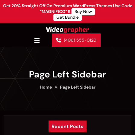
Get 20% Straight Off On Premium WordPress Themes Use Code
"MAGNIFICO" !!
Buy Now
Get Bundle
(406) 555-0120
Page Left Sidebar
»
Home
Page Left Sidebar
Recent Posts