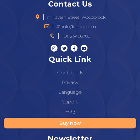
Contact Us
#1 Tavern Street, Woodbrook
#1 info@gmail.com
+91123456789
Quick Link
Contact Us
Privacy
Language
Suport
FAQ
Buy Now
Newsletter