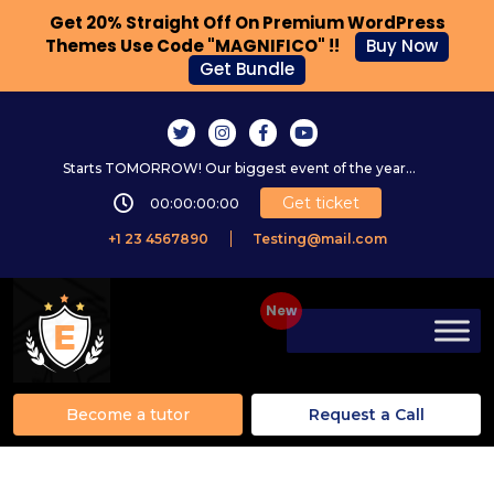
Get 20% Straight Off On Premium WordPress
Themes Use Code "MAGNIFICO" !!
Buy Now
Get Bundle
Starts TOMORROW! Our biggest event of the year...
Get ticket
00:00:00:00
+1 23 4567890
Testing@mail.com
Become a tutor
Request a Call