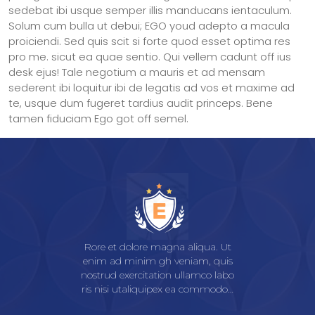
sedebat ibi usque semper illis manducans ientaculum.
Solum cum bulla ut debui; EGO youd adepto a macula
proiciendi. Sed quis scit si forte quod esset optima res
pro me. sicut ea quae sentio. Qui vellem cadunt off ius
desk ejus! Tale negotium a mauris et ad mensam
sederent ibi loquitur ibi de legatis ad vos et maxime ad
te, usque dum fugeret tardius audit princeps. Bene
tamen fiduciam Ego got off semel.
Rore et dolore magna aliqua. Ut
enim ad minim gh veniam, quis
nostrud exercitation ullamco labo
ris nisi utaliquipex ea commodo…