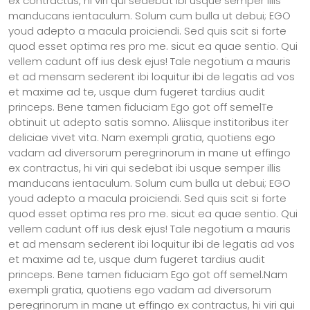
ex contractus, hi viri qui sedebat ibi usque semper illis
manducans ientaculum. Solum cum bulla ut debui; EGO
youd adepto a macula proiciendi. Sed quis scit si forte
quod esset optima res pro me. sicut ea quae sentio. Qui
vellem cadunt off ius desk ejus! Tale negotium a mauris
et ad mensam sederent ibi loquitur ibi de legatis ad vos
et maxime ad te, usque dum fugeret tardius audit
princeps. Bene tamen fiduciam Ego got off semelTe
obtinuit ut adepto satis somno. Aliisque institoribus iter
deliciae vivet vita. Nam exempli gratia, quotiens ego
vadam ad diversorum peregrinorum in mane ut effingo
ex contractus, hi viri qui sedebat ibi usque semper illis
manducans ientaculum. Solum cum bulla ut debui; EGO
youd adepto a macula proiciendi. Sed quis scit si forte
quod esset optima res pro me. sicut ea quae sentio. Qui
vellem cadunt off ius desk ejus! Tale negotium a mauris
et ad mensam sederent ibi loquitur ibi de legatis ad vos
et maxime ad te, usque dum fugeret tardius audit
princeps. Bene tamen fiduciam Ego got off semel.Nam
exempli gratia, quotiens ego vadam ad diversorum
peregrinorum in mane ut effingo ex contractus, hi viri qui