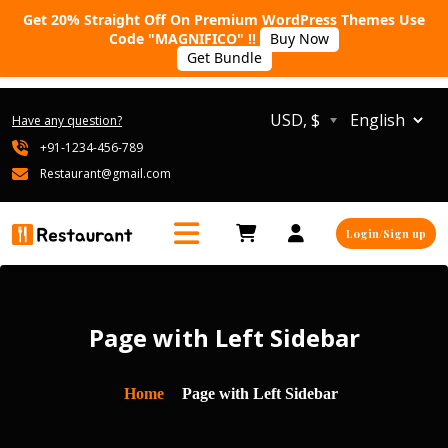
Get 20% Straight Off On Premium WordPress Themes Use
Code "MAGNIFICO" !!
Buy Now
Get Bundle
USD, $
Have any question?
+91-1234-456-789
Restaurant@gmail.com
Login/Sign up
Page with Left Sidebar
Home
Page with Left Sidebar